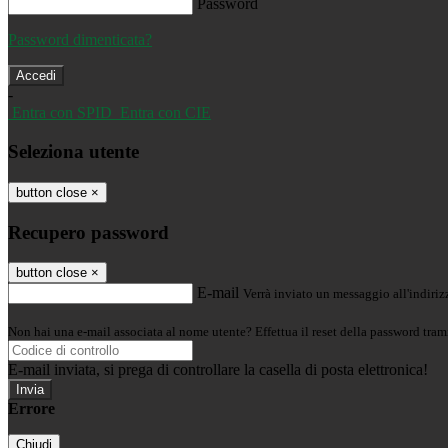
Password
Password dimenticata?
-
Entra con SPID
Entra con CIE
Seleziona utente
button close
×
Recupero password
button close
×
E-mail
Verrà inviato un messaggio all'indirizz
Non hai una e-mail associata al nome utente? Effettua il reset della password tram
E-mail inviata, si prega di controllare la casella di posta elettronica!
Errore
Chiudi