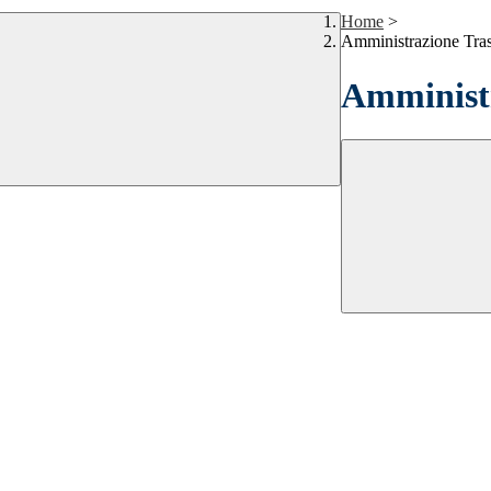
Home
>
Amministrazione Tra
Amministr