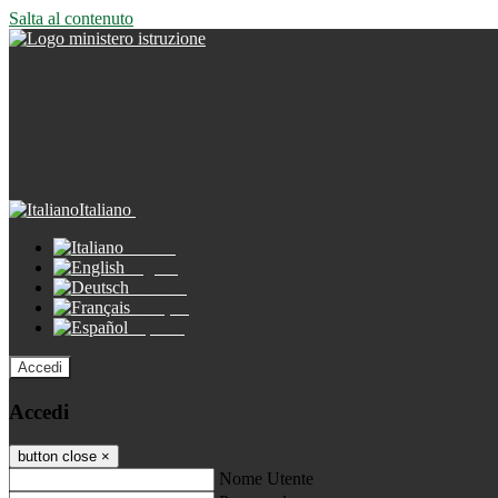
Salta al contenuto
Italiano
Italiano
English
Deutsch
Français
Español
Accedi
Accedi
button close
×
Nome Utente