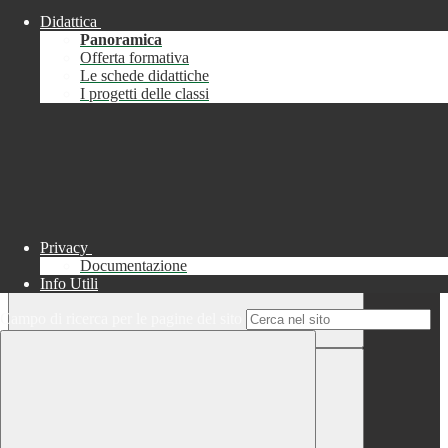
Didattica
Chiudi
Panoramica
Successo
Offerta formativa
Le schede didattiche
Chiudi
I progetti delle classi
Informazione
Chiudi
Attendere...
Attendere il completamento dell'operazione...
Privacy
Documentazione
Info Utili
Campo di ricerca per le pagine del sito
Chiudi