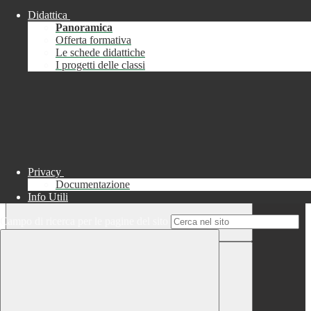
Didattica
Chiudi
Panoramica
Successo
Offerta formativa
Le schede didattiche
Chiudi
I progetti delle classi
Informazione
Chiudi
Attendere...
Attendere il completamento dell'operazione...
Privacy
Documentazione
Info Utili
Campo di ricerca per le pagine del sito
Chiudi