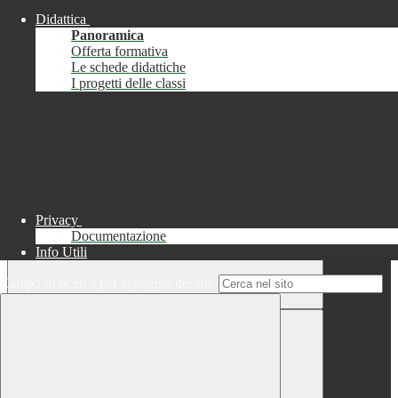
Didattica
Chiudi
Panoramica
Successo
Offerta formativa
Le schede didattiche
Chiudi
I progetti delle classi
Informazione
Chiudi
Attendere...
Attendere il completamento dell'operazione...
Privacy
Documentazione
Info Utili
Campo di ricerca per le pagine del sito
Chiudi