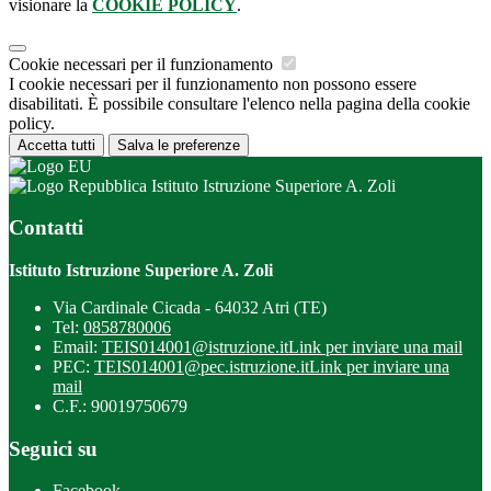
visionare la
COOKIE POLICY
.
Cookie necessari per il funzionamento
I cookie necessari per il funzionamento non possono essere
disabilitati. È possibile consultare l'elenco nella pagina della cookie
policy.
Accetta tutti
Salva le preferenze
Istituto Istruzione Superiore A. Zoli
Contatti
Istituto Istruzione Superiore A. Zoli
Via Cardinale Cicada - 64032 Atri (TE)
Tel:
0858780006
Email:
TEIS014001@istruzione.it
Link per inviare una mail
PEC:
TEIS014001@pec.istruzione.it
Link per inviare una
mail
C.F.: 90019750679
Seguici su
Facebook