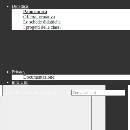
Didattica
Chiudi
Panoramica
Successo
Offerta formativa
Le schede didattiche
Chiudi
I progetti delle classi
Informazione
Chiudi
Attendere...
Attendere il completamento dell'operazione...
Privacy
Documentazione
Info Utili
Campo di ricerca per le pagine del sito
Chiudi