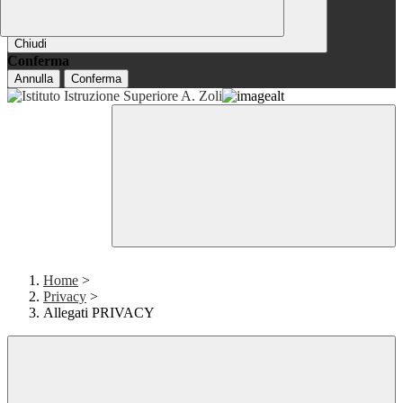
Chiudi
Conferma
Annulla
Conferma
Home
>
Privacy
>
Allegati PRIVACY