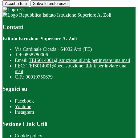
Accetta tutti
Salva le preferenze
Istituto Istruzione Superiore A. Zoli
Contatti
Istituto Istruzione Superiore A. Zoli
Via Cardinale Cicada - 64032 Atri (TE)
Tel:
0858780006
Email:
TEIS014001@istruzione.it
Link per inviare una mail
PEC:
TEIS014001@pec.istruzione.it
Link per inviare una
mail
C.F.: 90019750679
Seguici su
Facebook
Youtube
Instagram
Sezione Link Utili
Cookie policy