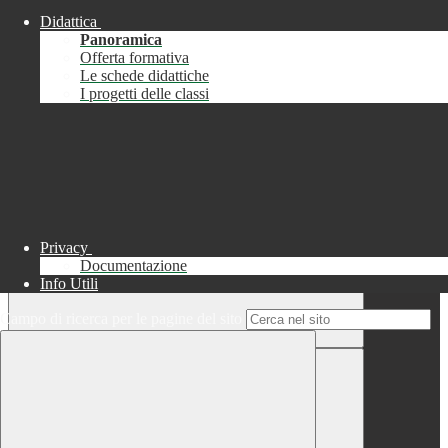
Didattica
Chiudi
Panoramica
Successo
Offerta formativa
Le schede didattiche
Chiudi
I progetti delle classi
Informazione
Chiudi
Attendere...
Attendere il completamento dell'operazione...
Privacy
Documentazione
Info Utili
Campo di ricerca per le pagine del sito
Chiudi