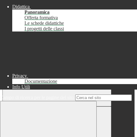
Didattica
Chiudi
Panoramica
Successo
Offerta formativa
Le schede didattiche
Chiudi
I progetti delle classi
Informazione
Chiudi
Attendere...
Attendere il completamento dell'operazione...
Privacy
Documentazione
Info Utili
Campo di ricerca per le pagine del sito
Chiudi