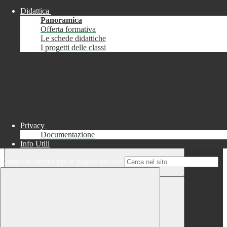
Didattica
Chiudi
Panoramica
Successo
Offerta formativa
Le schede didattiche
Chiudi
I progetti delle classi
Informazione
Chiudi
Attendere...
Attendere il completamento dell'operazione...
Privacy
Documentazione
Info Utili
Campo di ricerca per le pagine del sito
Chiudi