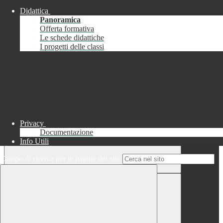
Didattica
Chiudi
Panoramica
Successo
Offerta formativa
Le schede didattiche
Chiudi
I progetti delle classi
Informazione
Chiudi
Attendere...
Attendere il completamento dell'operazione...
Privacy
Documentazione
Info Utili
Campo di ricerca per le pagine del sito
Chiudi