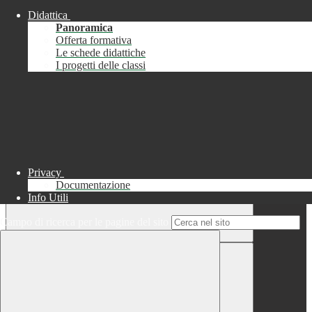
Didattica
Chiudi
Panoramica
Successo
Offerta formativa
Le schede didattiche
Chiudi
I progetti delle classi
Informazione
Chiudi
Attendere...
Attendere il completamento dell'operazione...
Privacy
Documentazione
Info Utili
Campo di ricerca per le pagine del sito
Chiudi