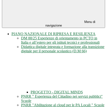
Menu di
navigazione
PIANO NAZIONALE DI RIPRESA E RESILIENZA
DM 88/25 Esperienze di orientamento in PCTO in
Italia e all’estero per gli istituti tecnici e professionali
Didattica digitale integrata e formazione alla transizione
digitale per il personale scolastico (D.M 66)
PROGETTO - DIGITAL MINDS
PNRR " Esperienza del Cittadino nei servizi pubblici"
Scuole
PNRR "Abilitazione al cloud per le PA Locali " Scuole