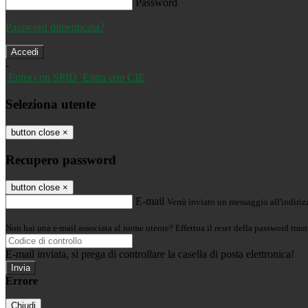
Password
Password dimenticata?
-
Entra con SPID
Entra con CIE
Seleziona utente
button close
×
Recupero password
button close
×
E-mail
Verrà inviato un messaggio all'indirizz
Non hai una e-mail associata al nome utente? Effettua il reset della password tram
E-mail inviata, si prega di controllare la casella di posta elettronica!
Errore
Chiudi