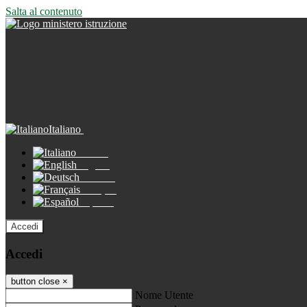
Salta al contenuto
Italiano
Italiano
English
Deutsch
Français
Español
Accedi
Accedi
button close
×
Nome Utente