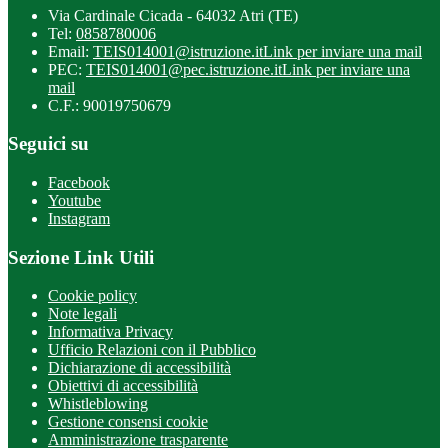
Via Cardinale Cicada - 64032 Atri (TE)
Tel:
0858780006
Email:
TEIS014001@istruzione.it
Link per inviare una mail
PEC:
TEIS014001@pec.istruzione.it
Link per inviare una
mail
C.F.: 90019750679
Seguici su
Facebook
Youtube
Instagram
Sezione Link Utili
Cookie policy
Note legali
Informativa Privacy
Ufficio Relazioni con il Pubblico
Dichiarazione di accessibilità
Obiettivi di accessibilità
Whistleblowing
Gestione consensi cookie
Amministrazione trasparente