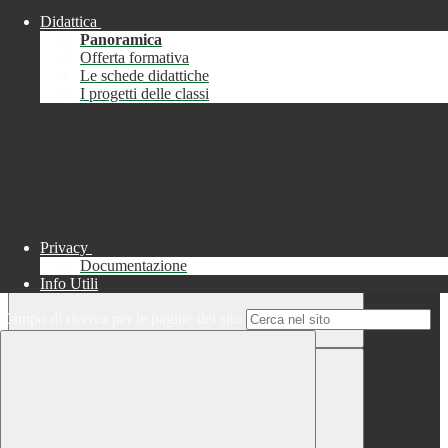
Didattica
Chiudi
Panoramica
Successo
Offerta formativa
Le schede didattiche
Chiudi
I progetti delle classi
Informazione
Chiudi
Attendere...
Attendere il completamento dell'operazione...
Privacy
Documentazione
Info Utili
Campo di ricerca per le pagine del sito
Chiudi