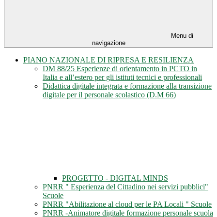
Menu di
navigazione
PIANO NAZIONALE DI RIPRESA E RESILIENZA
DM 88/25 Esperienze di orientamento in PCTO in
Italia e all’estero per gli istituti tecnici e professionali
Didattica digitale integrata e formazione alla transizione
digitale per il personale scolastico (D.M 66)
PROGETTO - DIGITAL MINDS
PNRR " Esperienza del Cittadino nei servizi pubblici"
Scuole
PNRR "Abilitazione al cloud per le PA Locali " Scuole
PNRR -Animatore digitale formazione personale scuola