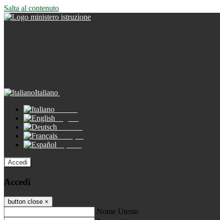
Salta al contenuto
Italiano
Italiano
English
Deutsch
Français
Español
Accedi
Accedi
button close
×
Nome Utente