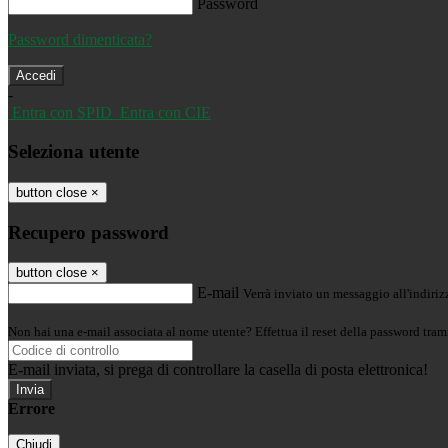
Password
Password dimenticata?
-
Entra con SPID
Entra con CIE
Seleziona utente
button close
×
Recupero password
button close
×
E-mail
Verrà inviato un messaggio all'indirizz
Non hai una e-mail associata al nome utente? Effettua il reset della password tram
E-mail inviata, si prega di controllare la casella di posta elettronica!
Errore
Chiudi