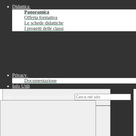
Didattica
Chiudi
Panoramica
Successo
Offerta formativa
Le schede didattiche
Chiudi
I progetti delle classi
Informazione
Chiudi
Attendere...
Attendere il completamento dell'operazione...
Privacy
Documentazione
Info Utili
Campo di ricerca per le pagine del sito
Chiudi