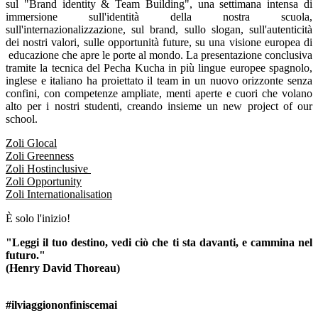
sul "Brand identity & Team Building", una settimana intensa di
immersione sull'identità della nostra scuola,
sull'internazionalizzazione, sul brand, sullo slogan, sull'autenticità
dei nostri valori, sulle opportunità future, su una visione europea di
educazione che apre le porte al mondo. La presentazione conclusiva
tramite la tecnica del Pecha Kucha in più lingue europee spagnolo,
inglese e italiano ha proiettato il team in un nuovo orizzonte senza
confini, con competenze ampliate, menti aperte e cuori che volano
alto per i nostri studenti, creando insieme un new project of our
school.
Zoli Glocal
Zoli Greenness
Zoli Hostinclusive
Zoli Opportunity
Zoli Internationalisation
È solo l'inizio!
"Leggi il tuo destino, vedi ciò che ti sta davanti, e cammina nel
futuro."
(Henry David Thoreau)
#ilviaggiononfiniscemai