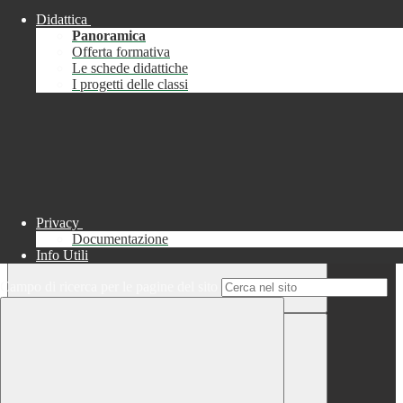
Didattica
Chiudi
Panoramica
Successo
Offerta formativa
Le schede didattiche
Chiudi
I progetti delle classi
Informazione
Chiudi
Attendere...
Attendere il completamento dell'operazione...
Privacy
Documentazione
Info Utili
Campo di ricerca per le pagine del sito
Chiudi