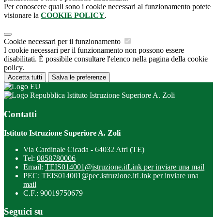
Per conoscere quali sono i cookie necessari al funzionamento potete
visionare la
COOKIE POLICY
.
Cookie necessari per il funzionamento
I cookie necessari per il funzionamento non possono essere
disabilitati. È possibile consultare l'elenco nella pagina della cookie
policy.
Accetta tutti
Salva le preferenze
Istituto Istruzione Superiore A. Zoli
Contatti
Istituto Istruzione Superiore A. Zoli
Via Cardinale Cicada - 64032 Atri (TE)
Tel:
0858780006
Email:
TEIS014001@istruzione.it
Link per inviare una mail
PEC:
TEIS014001@pec.istruzione.it
Link per inviare una
mail
C.F.: 90019750679
Seguici su