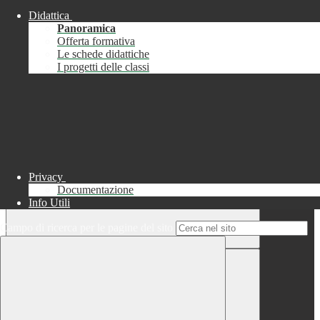
Didattica
Chiudi
Panoramica
Successo
Offerta formativa
Le schede didattiche
Chiudi
I progetti delle classi
Informazione
Chiudi
Attendere...
Attendere il completamento dell'operazione...
Privacy
Documentazione
Info Utili
Campo di ricerca per le pagine del sito
Chiudi