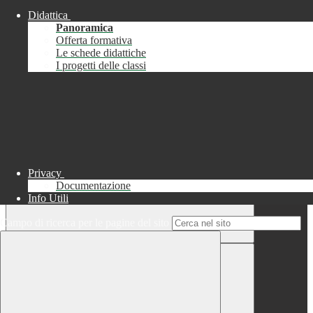
Didattica
Chiudi
Panoramica
Successo
Offerta formativa
Le schede didattiche
Chiudi
I progetti delle classi
Informazione
Chiudi
Attendere...
Attendere il completamento dell'operazione...
Privacy
Documentazione
Info Utili
Campo di ricerca per le pagine del sito
Chiudi