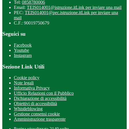
Tel:
0858780006
Email:
TEIS014001@istruzione.it
Link per inviare una mail
PEC:
TEIS014001@pec.istruzione.it
Link per inviare una
mail
C.F.: 90019750679
Seguici su
Facebook
Youtube
Instagram
Sezione Link Utili
Cookie policy
Note legali
Informativa Privacy
Ufficio Relazioni con il Pubblico
Dichiarazione di accessibilità
Obiettivi di accessibilità
Whistleblowing
Gestione consensi cookie
Amministrazione trasparente
Pagina visualizzata
2149
volte