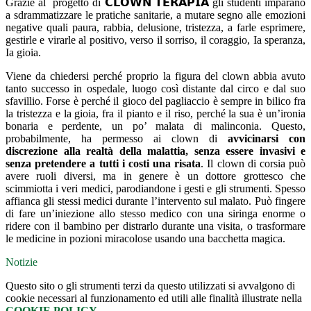
Grazie al
progetto di 𝗖𝗟𝗢𝗪𝗡 𝗧𝗘𝗥𝗔𝗣𝗜𝗔 gli studenti imparano
a sdrammatizzare le pratiche sanitarie, a mutare segno alle emozioni
negative quali paura, rabbia, delusione, tristezza, a farle esprimere,
gestirle e virarle al positivo, verso il sorriso, il coraggio, Ia speranza,
Ia gioia.
Viene da chiedersi perché proprio la figura del clown abbia avuto
tanto successo in ospedale, luogo così distante dal circo e dal suo
sfavillio. Forse è perché il gioco del pagliaccio è sempre in bilico fra
la tristezza e la gioia, fra il pianto e il riso, perché la sua è un’ironia
bonaria e perdente, un po’ malata di malinconia. Questo,
probabilmente, ha permesso ai clown di
avvicinarsi con
discrezione alla realtà della malattia, senza essere invasivi e
senza pretendere a tutti i costi una risata
. Il clown di corsia può
avere ruoli diversi, ma in genere è un dottore grottesco che
scimmiotta i veri medici, parodiandone i gesti e gli strumenti. Spesso
affianca gli stessi medici durante l’intervento sul malato. Può fingere
di fare un’iniezione allo stesso medico con una siringa enorme o
ridere con il bambino per distrarlo durante una visita, o trasformare
le medicine in pozioni miracolose usando una bacchetta magica.
Notizie
Questo sito o gli strumenti terzi da questo utilizzati si avvalgono di
cookie necessari al funzionamento ed utili alle finalità illustrate nella
COOKIE POLICY
.