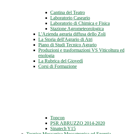
Cantina del Teatro
Laboratorio Caseario
Laboratorio di Chimica e Fisica
Stazione Agrometeorologica
L'Azienda agraria diffusa dello Zoli
La Storia dell'Agrario di Atri
Piano di Studi Tecnico Agrario
Produzioni e trasformazioni VS Viticoltura ed
enologia
La Rubrica del Giovedì
Corsi di Formazione
Topcon
PSR ABRUZZO 2014-2020
Sinatech Y15
Tecnico Meccanica Meccatronica ed Energia