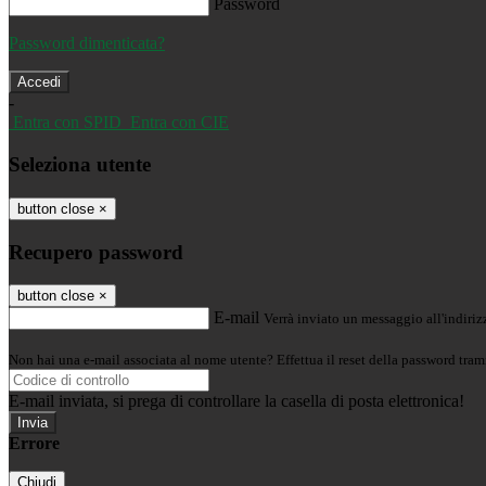
Password
Password dimenticata?
-
Entra con SPID
Entra con CIE
Seleziona utente
button close
×
Recupero password
button close
×
E-mail
Verrà inviato un messaggio all'indirizz
Non hai una e-mail associata al nome utente? Effettua il reset della password tram
E-mail inviata, si prega di controllare la casella di posta elettronica!
Errore
Chiudi