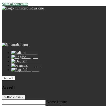
Salta al contenuto
Italiano
Italiano
English
Deutsch
Français
Español
Accedi
Accedi
button close
×
Nome Utente