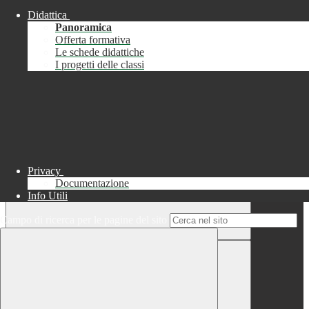
Didattica
Chiudi
Panoramica
Successo
Offerta formativa
Le schede didattiche
Chiudi
I progetti delle classi
Informazione
Chiudi
Attendere...
Attendere il completamento dell'operazione...
Privacy
Documentazione
Info Utili
Campo di ricerca per le pagine del sito
Chiudi