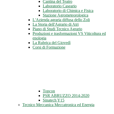
Cantina del Teatro
Laboratorio Caseario
Laboratorio di Chimica e Fisica
Stazione Agrometeorologica
L'Azienda agraria diffusa dello Zoli
La Storia dell'Agrario di Atri
Piano di Studi Tecnico Agrario
Produzioni e trasformazioni VS Viticoltura ed
enologia
La Rubrica del Giovedì
Corsi di Formazione
Topcon
PSR ABRUZZO 2014-2020
Sinatech Y15
Tecnico Meccanica Meccatronica ed Energia