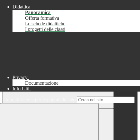
Didattica
Chiudi
Panoramica
Successo
Offerta formativa
Le schede didattiche
Chiudi
I progetti delle classi
Informazione
Chiudi
Attendere...
Attendere il completamento dell'operazione...
Privacy
Documentazione
Info Utili
Campo di ricerca per le pagine del sito
Chiudi