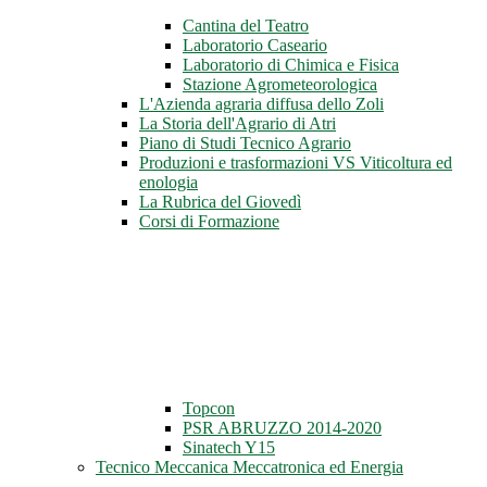
Cantina del Teatro
Laboratorio Caseario
Laboratorio di Chimica e Fisica
Stazione Agrometeorologica
L'Azienda agraria diffusa dello Zoli
La Storia dell'Agrario di Atri
Piano di Studi Tecnico Agrario
Produzioni e trasformazioni VS Viticoltura ed
enologia
La Rubrica del Giovedì
Corsi di Formazione
Topcon
PSR ABRUZZO 2014-2020
Sinatech Y15
Tecnico Meccanica Meccatronica ed Energia