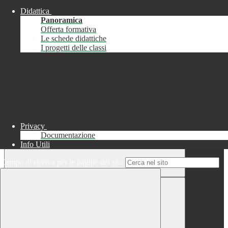
Didattica
Chiudi
Panoramica
Successo
Offerta formativa
Le schede didattiche
Chiudi
I progetti delle classi
Informazione
Chiudi
Attendere...
Attendere il completamento dell'operazione...
Privacy
Documentazione
Info Utili
Campo di ricerca per le pagine del sito
Chiudi