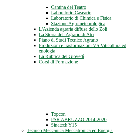
Cantina del Teatro
Laboratorio Caseario
Laboratorio di Chimica e Fisica
Stazione Agrometeorologica
L'Azienda agraria diffusa dello Zoli
La Storia dell'Agrario di Atri
Piano di Studi Tecnico Agrario
Produzioni e trasformazioni VS Viticoltura ed
enologia
La Rubrica del Giovedì
Corsi di Formazione
Topcon
PSR ABRUZZO 2014-2020
Sinatech Y15
Tecnico Meccanica Meccatronica ed Energia