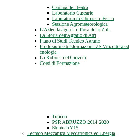
Cantina del Teatro
Laboratorio Caseario
Laboratorio di Chimica e Fisica
Stazione Agrometeorologica
L'Azienda agraria diffusa dello Zoli
La Storia dell'Agrario di Atri
Piano di Studi Tecnico Agrario
Produzioni e trasformazioni VS Viticoltura ed
enologia
La Rubrica del Giovedì
Corsi di Formazione
Topcon
PSR ABRUZZO 2014-2020
Sinatech Y15
Tecnico Meccanica Meccatronica ed Energia