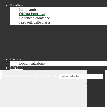
Didattica
Chiudi
Panoramica
Successo
Offerta formativa
Le schede didattiche
Chiudi
I progetti delle classi
Informazione
Chiudi
Attendere...
Attendere il completamento dell'operazione...
Privacy
Documentazione
Info Utili
Campo di ricerca per le pagine del sito
Chiudi