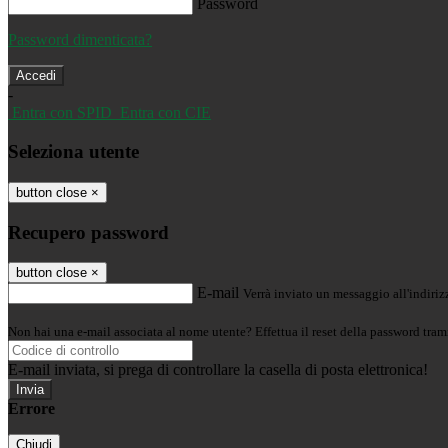
Password
Password dimenticata?
-
Entra con SPID
Entra con CIE
Seleziona utente
button close
×
Recupero password
button close
×
E-mail
Verrà inviato un messaggio all'indirizz
Non hai una e-mail associata al nome utente? Effettua il reset della password tram
E-mail inviata, si prega di controllare la casella di posta elettronica!
Errore
Chiudi