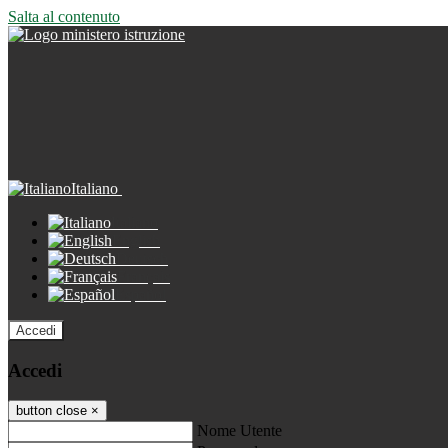
Salta al contenuto
Italiano
Italiano
English
Deutsch
Français
Español
Accedi
Accedi
button close
×
Nome Utente