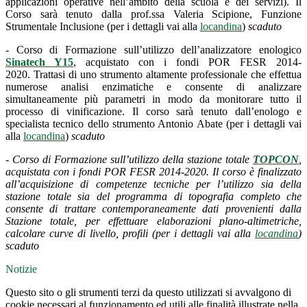
applicazioni operative nell’ambito della scuola e dei servizi). Il
Corso sarà tenuto dalla prof.ssa Valeria Scipione, Funzione
Strumentale Inclusione (per i dettagli vai alla
locandina
)
scaduto
- Corso di Formazione sull’utilizzo dell’analizzatore enologico
Sinatech Y15
, acquistato con i fondi POR FESR 2014-
2020. Trattasi di uno strumento altamente professionale che effettua
numerose analisi enzimatiche e consente di analizzare
simultaneamente più parametri in modo da monitorare tutto il
processo di vinificazione. Il corso sarà tenuto dall’enologo e
specialista tecnico dello strumento Antonio Abate (per i dettagli vai
alla
locandina
)
scaduto
- Corso di Formazione sull’utilizzo della stazione totale
TOPCON
,
acquistata con i fondi POR FESR 2014-2020. Il corso è finalizzato
all’acquisizione di competenze tecniche per l’utilizzo sia della
stazione totale sia del programma di topografia completo che
consente di trattare contemporaneamente dati provenienti dalla
Stazione totale, per effettuare elaborazioni plano-altimetriche,
calcolare curve di livello, profili (per i dettagli vai alla
locandina
)
scaduto
Notizie
Questo sito o gli strumenti terzi da questo utilizzati si avvalgono di
cookie necessari al funzionamento ed utili alle finalità illustrate nella