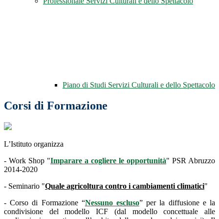
Professionale Servizi Culturali e dello Spettacolo
Piano di Studi Servizi Culturali e dello Spettacolo
Corsi di Formazione
L’Istituto organizza
- Work Shop "
Imparare a cogliere le opportunità
" PSR Abruzzo
2014-2020
- Seminario "
Quale agricoltura contro i cambiamenti climatici
"
- Corso di Formazione “
Nessuno escluso
” per la diffusione e la
condivisione del modello ICF (dal modello concettuale alle