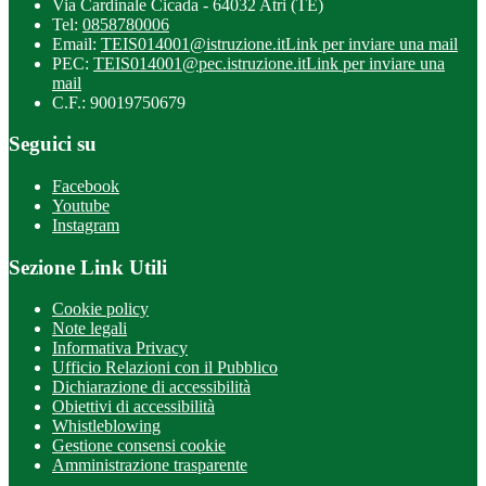
Via Cardinale Cicada - 64032 Atri (TE)
Tel:
0858780006
Email:
TEIS014001@istruzione.it
Link per inviare una mail
PEC:
TEIS014001@pec.istruzione.it
Link per inviare una
mail
C.F.: 90019750679
Seguici su
Facebook
Youtube
Instagram
Sezione Link Utili
Cookie policy
Note legali
Informativa Privacy
Ufficio Relazioni con il Pubblico
Dichiarazione di accessibilità
Obiettivi di accessibilità
Whistleblowing
Gestione consensi cookie
Amministrazione trasparente