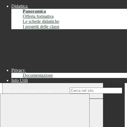
Didattica
Chiudi
Panoramica
Successo
Offerta formativa
Le schede didattiche
Chiudi
I progetti delle classi
Informazione
Chiudi
Attendere...
Attendere il completamento dell'operazione...
Privacy
Documentazione
Info Utili
Campo di ricerca per le pagine del sito
Chiudi