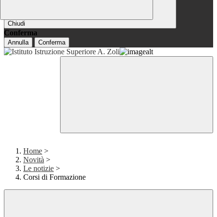
Chiudi
Conferma
Annulla
Conferma
Home
>
Novità
>
Le notizie
>
Corsi di Formazione