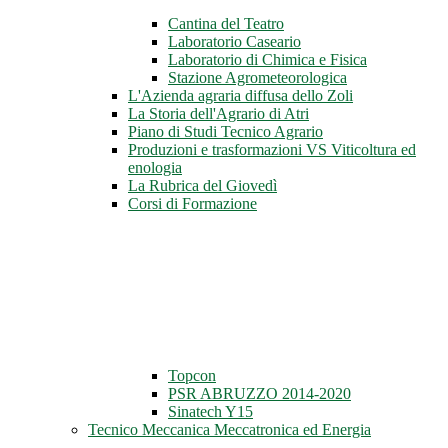
Cantina del Teatro
Laboratorio Caseario
Laboratorio di Chimica e Fisica
Stazione Agrometeorologica
L'Azienda agraria diffusa dello Zoli
La Storia dell'Agrario di Atri
Piano di Studi Tecnico Agrario
Produzioni e trasformazioni VS Viticoltura ed
enologia
La Rubrica del Giovedì
Corsi di Formazione
Topcon
PSR ABRUZZO 2014-2020
Sinatech Y15
Tecnico Meccanica Meccatronica ed Energia