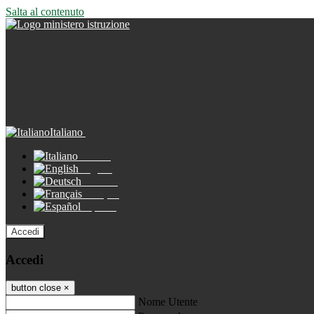
Salta al contenuto
Italiano
Italiano
English
Deutsch
Français
Español
Accedi
Accedi
button close
×
Nome Utente