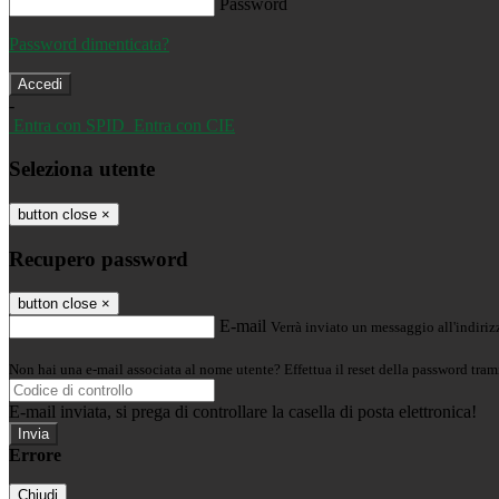
Password
Password dimenticata?
-
Entra con SPID
Entra con CIE
Seleziona utente
button close
×
Recupero password
button close
×
E-mail
Verrà inviato un messaggio all'indirizz
Non hai una e-mail associata al nome utente? Effettua il reset della password tram
E-mail inviata, si prega di controllare la casella di posta elettronica!
Errore
Chiudi