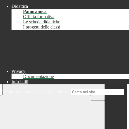
Didattica
Chiudi
Panoramica
Successo
Offerta formativa
Le schede didattiche
Chiudi
I progetti delle classi
Informazione
Chiudi
Attendere...
Attendere il completamento dell'operazione...
Privacy
Documentazione
Info Utili
Campo di ricerca per le pagine del sito
Chiudi