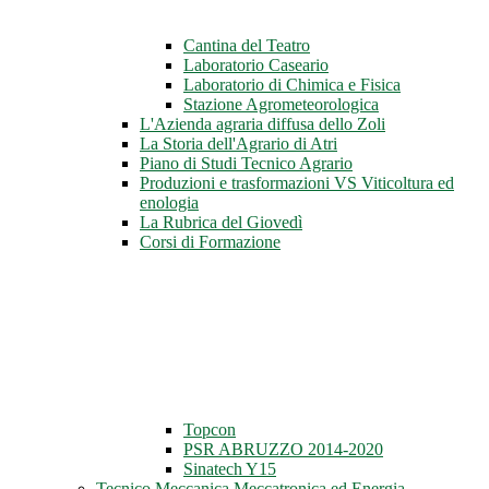
Cantina del Teatro
Laboratorio Caseario
Laboratorio di Chimica e Fisica
Stazione Agrometeorologica
L'Azienda agraria diffusa dello Zoli
La Storia dell'Agrario di Atri
Piano di Studi Tecnico Agrario
Produzioni e trasformazioni VS Viticoltura ed
enologia
La Rubrica del Giovedì
Corsi di Formazione
Topcon
PSR ABRUZZO 2014-2020
Sinatech Y15
Tecnico Meccanica Meccatronica ed Energia