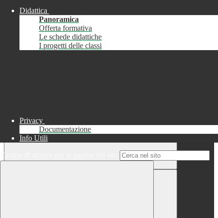
Didattica
Chiudi
Panoramica
Successo
Offerta formativa
Le schede didattiche
Chiudi
I progetti delle classi
Informazione
Chiudi
Attendere...
Attendere il completamento dell'operazione...
Privacy
Documentazione
Info Utili
Campo di ricerca per le pagine del sito
Chiudi