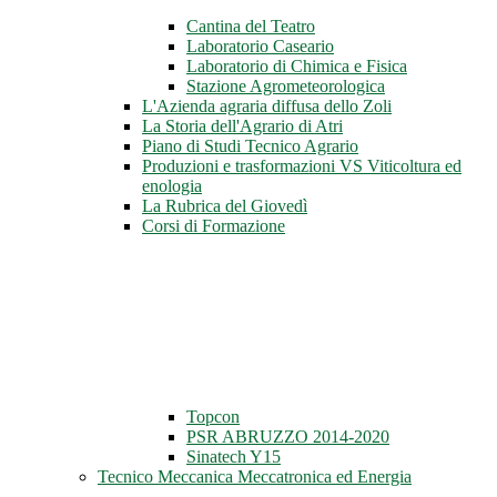
Cantina del Teatro
Laboratorio Caseario
Laboratorio di Chimica e Fisica
Stazione Agrometeorologica
L'Azienda agraria diffusa dello Zoli
La Storia dell'Agrario di Atri
Piano di Studi Tecnico Agrario
Produzioni e trasformazioni VS Viticoltura ed
enologia
La Rubrica del Giovedì
Corsi di Formazione
Topcon
PSR ABRUZZO 2014-2020
Sinatech Y15
Tecnico Meccanica Meccatronica ed Energia