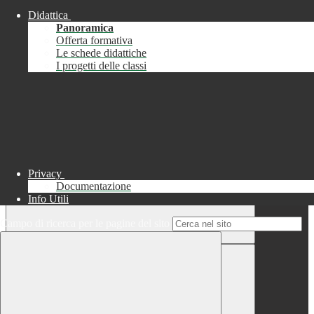
Didattica
Chiudi
Panoramica
Successo
Offerta formativa
Le schede didattiche
Chiudi
I progetti delle classi
Informazione
Chiudi
Attendere...
Attendere il completamento dell'operazione...
Privacy
Documentazione
Info Utili
Campo di ricerca per le pagine del sito
Chiudi