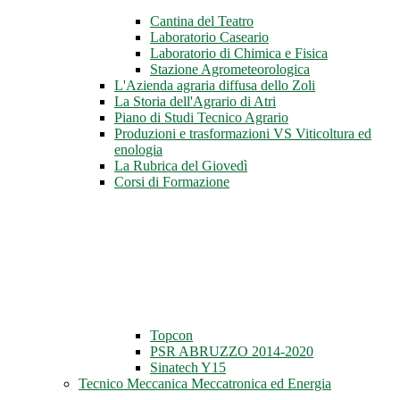
Cantina del Teatro
Laboratorio Caseario
Laboratorio di Chimica e Fisica
Stazione Agrometeorologica
L'Azienda agraria diffusa dello Zoli
La Storia dell'Agrario di Atri
Piano di Studi Tecnico Agrario
Produzioni e trasformazioni VS Viticoltura ed
enologia
La Rubrica del Giovedì
Corsi di Formazione
Topcon
PSR ABRUZZO 2014-2020
Sinatech Y15
Tecnico Meccanica Meccatronica ed Energia