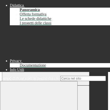
Didattica
Chiudi
Panoramica
Successo
Offerta formativa
Le schede didattiche
Chiudi
I progetti delle classi
Informazione
Chiudi
Attendere...
Attendere il completamento dell'operazione...
Privacy
Documentazione
Info Utili
Campo di ricerca per le pagine del sito
Chiudi