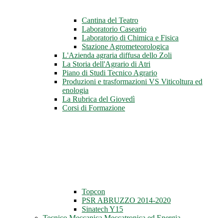
Cantina del Teatro
Laboratorio Caseario
Laboratorio di Chimica e Fisica
Stazione Agrometeorologica
L'Azienda agraria diffusa dello Zoli
La Storia dell'Agrario di Atri
Piano di Studi Tecnico Agrario
Produzioni e trasformazioni VS Viticoltura ed
enologia
La Rubrica del Giovedì
Corsi di Formazione
Topcon
PSR ABRUZZO 2014-2020
Sinatech Y15
Tecnico Meccanica Meccatronica ed Energia