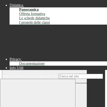
Didattica
Chiudi
Panoramica
Successo
Offerta formativa
Le schede didattiche
Chiudi
I progetti delle classi
Informazione
Chiudi
Attendere...
Attendere il completamento dell'operazione...
Privacy
Documentazione
Info Utili
Campo di ricerca per le pagine del sito
Chiudi