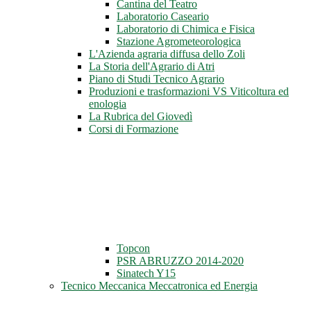
Cantina del Teatro
Laboratorio Caseario
Laboratorio di Chimica e Fisica
Stazione Agrometeorologica
L'Azienda agraria diffusa dello Zoli
La Storia dell'Agrario di Atri
Piano di Studi Tecnico Agrario
Produzioni e trasformazioni VS Viticoltura ed
enologia
La Rubrica del Giovedì
Corsi di Formazione
Topcon
PSR ABRUZZO 2014-2020
Sinatech Y15
Tecnico Meccanica Meccatronica ed Energia