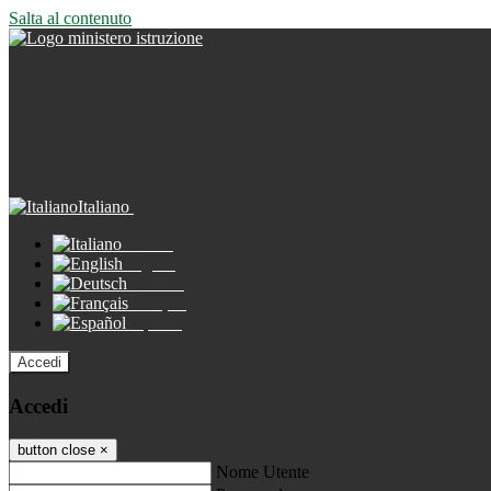
Salta al contenuto
Italiano
Italiano
English
Deutsch
Français
Español
Accedi
Accedi
button close
×
Nome Utente