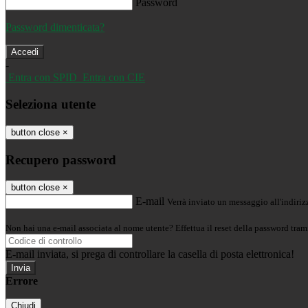
Password
Password dimenticata?
-
Entra con SPID
Entra con CIE
Seleziona utente
button close
×
Recupero password
button close
×
E-mail
Verrà inviato un messaggio all'indirizz
Non hai una e-mail associata al nome utente? Effettua il reset della password tram
E-mail inviata, si prega di controllare la casella di posta elettronica!
Errore
Chiudi